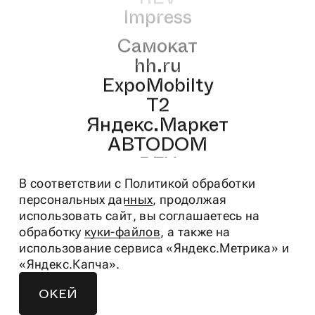
Impress
Самокат
hh.ru
ExpoMobilty
T2
Яндекс.Маркет
АВТОDOM
REV
Impress
В соответствии с
Политикой обработки
Самокат
персональных данных
, продолжая
hh.ru
использовать сайт, вы соглашаетесь на
обработку
куки-файлов
, а также на
ExpoMobilty
использование сервиса «Яндекс.Метрика» и
T2
«Яндекс.Капча».
Яндекс.Маркет
АВТОDOM
ОКЕЙ
©
2026
ООО «Студия дизайна «Пич»